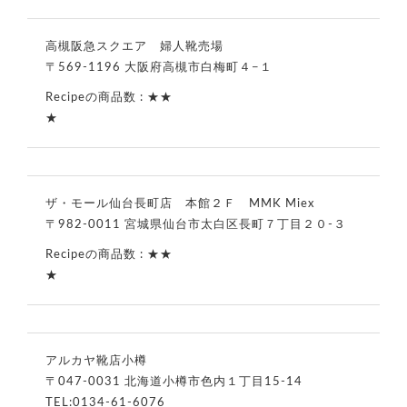
高槻阪急スクエア 婦人靴売場
〒569-1196 大阪府高槻市白梅町４−１
★★
★
ザ・モール仙台長町店 本館２Ｆ MMK Miex
〒982-0011 宮城県仙台市太白区長町７丁目２０-３
★★
★
アルカヤ靴店小樽
〒047-0031 北海道小樽市色内１丁目15-14
TEL:
0134-61-6076